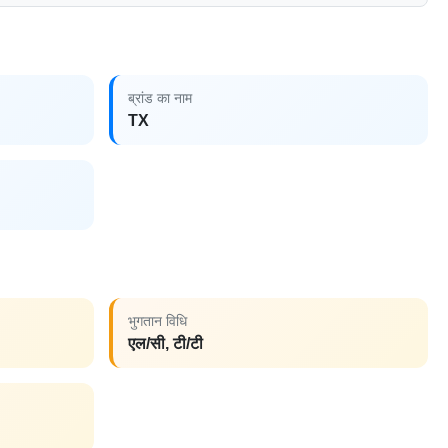
ब्रांड का नाम
TX
भुगतान विधि
एल/सी, टी/टी