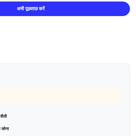
अभी पूछताछ करें
 शैली
ा कोना