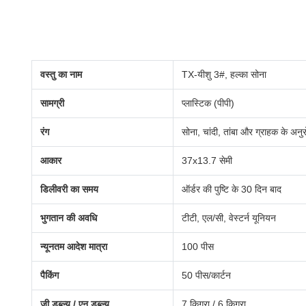
वस्तु का नाम
TX-यीशु 3#, हल्का सोना
सामग्री
प्लास्टिक (पीपी)
रंग
सोना, चांदी, तांबा और ग्राहक के अनु
आकार
37x13.7 सेमी
डिलीवरी का समय
ऑर्डर की पुष्टि के 30 दिन बाद
भुगतान की अवधि
टीटी, एल/सी, वेस्टर्न यूनियन
न्यूनतम आदेश मात्रा
100 पीस
पैकिंग
50 पीस/कार्टन
जी.डब्ल्यू / एन.डब्ल्यू
7 किग्रा / 6 किग्रा