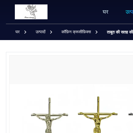
घर
उत्प
घर
उत्पादों
कॉफ़िन क्रूसीफ़िक्स
ताबूत की सतह की 