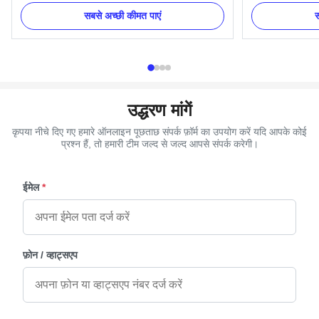
Packing: Each PC in a polybag, then in carton.
and nuts. And we
सबसे अच्छी कीमत पाएं
स
4. More models are available. 5. ISO certificate
Item Name TX-Mo
and OEM service available. Casket Corners
Metal Color Gold
Details: One set include 4pcs big ...
Delivery Time 30
उद्धरण मांगें
कृपया नीचे दिए गए हमारे ऑनलाइन पूछताछ संपर्क फ़ॉर्म का उपयोग करें यदि आपके कोई
प्रश्न हैं, तो हमारी टीम जल्द से जल्द आपसे संपर्क करेगी।
ईमेल
*
फ़ोन / व्हाट्सएप