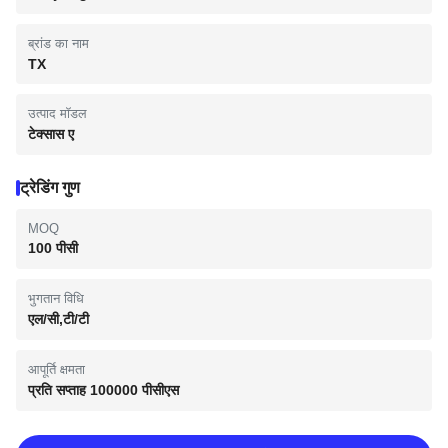
ब्रांड का नाम
TX
उत्पाद मॉडल
टेक्सास ए
ट्रेडिंग गुण
MOQ
100 पीसी
भुगतान विधि
एल/सी,टी/टी
आपूर्ति क्षमता
प्रति सप्ताह 100000 पीसीएस