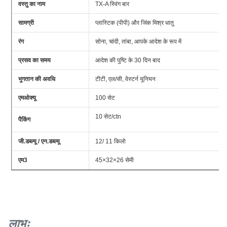
वस्तु का नाम
TX-A स्विंग बार
सामग्री
प्लास्टिक (पीपी) और जिंक मिश्र धातु
रंग
सोना, चांदी, तांबा, आपके आदेश के रूप में
प्रसव का समय
आदेश की पुष्टि के 30 दिन बाद
भुगतान की अवधि
टीटी, एल/सी, वेस्टर्न यूनियन
एमओक्यू
100 सेट
10 सेट/ctn
पैकिंग
जी.डब्ल्यू / एन.डब्ल्यू
12/ 11 किलो
एम3
45×32×26 सेमी
लाभः