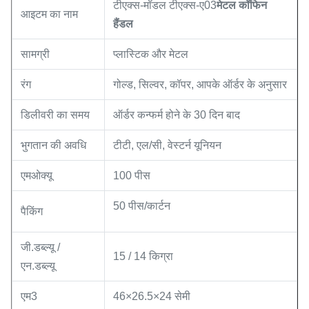
टीएक्स-मॉडल टीएक्स-ए03
मेटल कॉफिन
आइटम का नाम
हैंडल
सामग्री
प्लास्टिक और मेटल
रंग
गोल्ड, सिल्वर, कॉपर, आपके ऑर्डर के अनुसार
डिलीवरी का समय
ऑर्डर कन्फर्म होने के 30 दिन बाद
भुगतान की अवधि
टीटी, एल/सी, वेस्टर्न यूनियन
एमओक्यू
100 पीस
50 पीस/कार्टन
पैकिंग
जी.डब्ल्यू /
15 / 14 किग्रा
एन.डब्ल्यू
एम3
46×26.5×24 सेमी