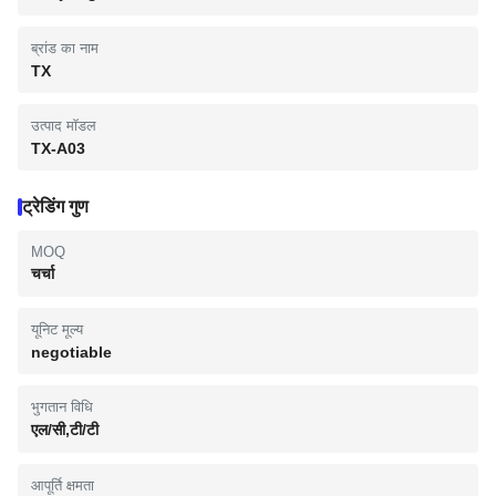
ब्रांड का नाम
TX
उत्पाद मॉडल
TX-A03
ट्रेडिंग गुण
MOQ
चर्चा
यूनिट मूल्य
negotiable
भुगतान विधि
एल/सी,टी/टी
आपूर्ति क्षमता