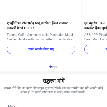
एल्यूमिनियम ठोस प्रौढ़ धातु कास्केट हैंडल सजावट
मृत बहु रंग TX-F .
लक्जरी पैटर्न H9027
कास्केट हैंडल हार्
Funeral Coffin Aluminum solid Decoration Metal
ABS / PP Plasti
Casket Handle with Luxury pattern Specification:
Dead Multi Colo
H9027 handle is used with H9027-1 handle or
Material Swing 
H9027 long handle. Main decorate the short side
Optional Specifi
सबसे अच्छी कीमत पाएं
स
of the coffin. One set always include 4pcs
8pcs plastic pl
Standard handles and 2pcs Short size handles. .
caps and 2 long 
And we can pack as ...
Name TX-F Mater
उद्धरण मांगें
कृपया नीचे दिए गए हमारे ऑनलाइन पूछताछ संपर्क फ़ॉर्म का उपयोग करें यदि आपके कोई
प्रश्न हैं, तो हमारी टीम जल्द से जल्द आपसे संपर्क करेगी।
ईमेल
*