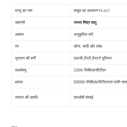
वस्तु का नाम
ताबूत का उपकरण
TX-A17
सामग्री
जस्ता मिश्र धातु
आकार
अनुकूलित करें
रंग
सोना, चांदी और तांबा
भुगतान की शर्तें
एल/सी,टी/टी,वेस्टर्न यूनियन
एमओक्यू
1000 पीसीएस/सीटीएन
क्षमता
50000 पीसीएस/सीटीएनएस प्रति सप्त
व्यापार की अवधि
एफओबी शंघाई