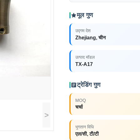
मूल गुण
उद्गम देश
Zhejiang, चीन
उत्पाद मॉडल
TX-A17
ट्रेडिंग गुण
MOQ
चर्चा
>
भुगतान विधि
एल/सी, टी/टी