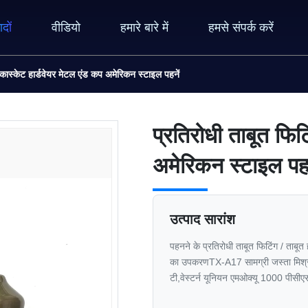
ादों
वीडियो
हमारे बारे में
हमसे संपर्क करें
/ कास्केट हार्डवेयर मेटल एंड कप अमेरिकन स्टाइल पहनें
प्रतिरोधी ताबूत फिट
अमेरिकन स्टाइल पहन
उत्पाद सारांश
पहनने के प्रतिरोधी ताबूत फिटिंग / ताबूत 
का उपकरणTX-A17 सामग्री जस्ता मिश्र धा
टी,वेस्टर्न यूनियन एमओक्यू 1000 पीसी