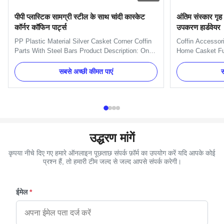
पीपी प्लास्टिक सामग्री स्टील के साथ चांदी कास्केट
अंतिम संस्कार गृह
कॉर्नर कॉफिन पार्ट्स
उपकरण हार्डवेयर
PP Plastic Material Silver Casket Corner Coffin
Coffin Accessor
Parts With Steel Bars Product Description: One
Home Casket Fun
set include 4pcs big corners, 8 pcs small lugs,
Decoration Meta
2pcs 203cm long steel bars and 2pcs 66cmshort
pattern Specific
सबसे अच्छी कीमत पाएं
स
steel bars. 1.Item Name : Model 4# 2.Material :
side of the coff
Plastic(PP,ABS) 3.Color : Gold, silver, copper
Standard handle
4.Delivery Time ...
And we can pack 
उद्धरण मांगें
कृपया नीचे दिए गए हमारे ऑनलाइन पूछताछ संपर्क फ़ॉर्म का उपयोग करें यदि आपके कोई
प्रश्न हैं, तो हमारी टीम जल्द से जल्द आपसे संपर्क करेगी।
ईमेल
*