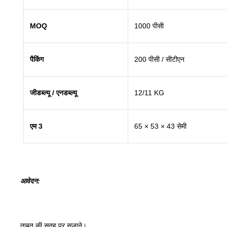
MOQ
1000 पीसी
पैकिंग
200 पीसी / सीटीएन
जीडब्ल्यू / एनडब्ल्यू
12/11 KG
एम 3
65 × 53 × 43 सेमी
आवेदन
:
ताबूत की सतह पर सजाने।