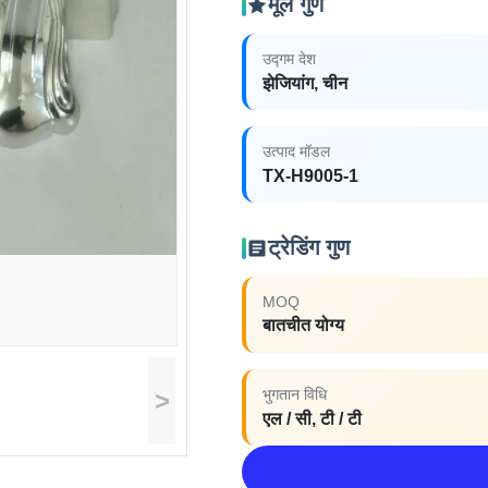
मूल गुण
उद्गम देश
झेजियांग, चीन
उत्पाद मॉडल
TX-H9005-1
ट्रेडिंग गुण
MOQ
बातचीत योग्य
>
भुगतान विधि
एल / सी, टी / टी