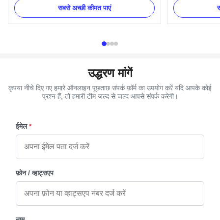
Packing: Each PC in a polybag, then in carton.
plastic plates,
सबसे अच्छी कीमत पाएं
स
4. More models are available. 5. ISO certificate
2 long bars and
and OEM service available. Casket Corners
Lotus Swing bar 
Details: One set include 4pcs big ...
Alloy Color Gold,
उद्धरण मांगें
कृपया नीचे दिए गए हमारे ऑनलाइन पूछताछ संपर्क फ़ॉर्म का उपयोग करें यदि आपके कोई
प्रश्न हैं, तो हमारी टीम जल्द से जल्द आपसे संपर्क करेगी।
ईमेल
*
फ़ोन / व्हाट्सएप
नाम