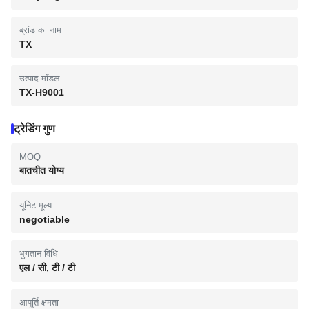
ब्रांड का नाम
TX
उत्पाद मॉडल
TX-H9001
ट्रेडिंग गुण
MOQ
बातचीत योग्य
यूनिट मूल्य
negotiable
भुगतान विधि
एल / सी, टी / टी
आपूर्ति क्षमता