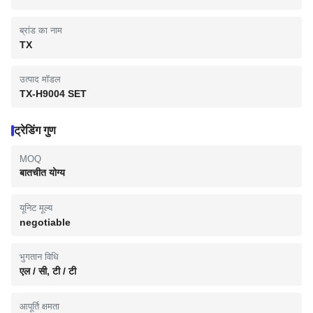
ब्रांड का नाम
TX
उत्पाद मॉडल
TX-H9004 SET
ट्रेडिंग गुण
MOQ
बातचीत योग्य
यूनिट मूल्य
negotiable
भुगतान विधि
एल / सी, टी / टी
आपूर्ति क्षमता