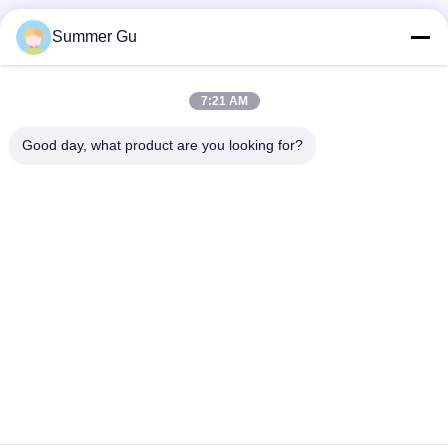
पूछताछ संदेश
*
Summer Gu
7:21 AM
Good day, what product are you looking for?
फ़ाइलें संलग्न करें
फ़ाइलें चुनें
आप 5 फ़ाइलों तक अपलोड कर सकते हैं और प्रत्येक फ़ाइल का आकार अधिकतम 10M है।
जमा करें
घर
उत्पादों
वीडियो
हमारे बारे में
कारखाने का दौरा