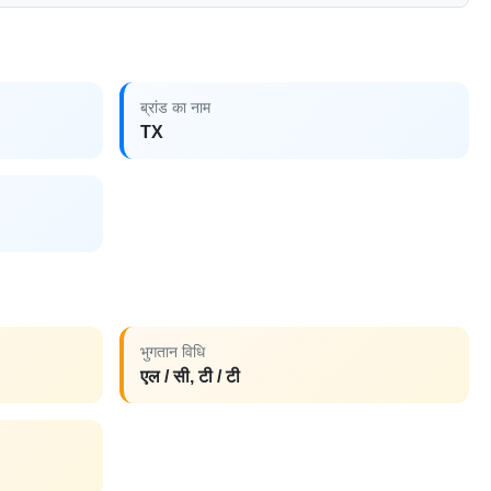
ब्रांड का नाम
TX
भुगतान विधि
एल / सी, टी / टी