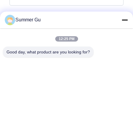
पूछताछ संदेश
*
Summer Gu
12:25 PM
Good day, what product are you looking for?
फ़ाइलें संलग्न करें
फ़ाइलें चुनें
आप 5 फ़ाइलों तक अपलोड कर सकते हैं और प्रत्येक फ़ाइल का आकार अधिकतम 10M है।
जमा करें