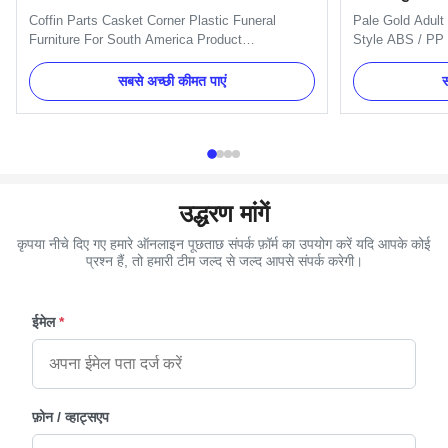
Coffin Parts Casket Corner Plastic Funeral
Pale Gold Adult
Furniture For South America Product
Style ABS / PP 
Specifications Color Gold, Silver, Copper Model
Plastic Material
Number Corner 1# Type Adult Place of Origin
Specification Si
सबसे अच्छी कीमत पाएं
स
Zhejiang, China Payment Mode T/T, Western
material is PP 
Union Main Market South America Material
Material Plastic
Plastic Product Description Standard Style ...
copper, as your o
उद्धरण मांगें
कृपया नीचे दिए गए हमारे ऑनलाइन पूछताछ संपर्क फ़ॉर्म का उपयोग करें यदि आपके कोई
प्रश्न हैं, तो हमारी टीम जल्द से जल्द आपसे संपर्क करेगी।
ईमेल
*
फ़ोन / व्हाट्सएप