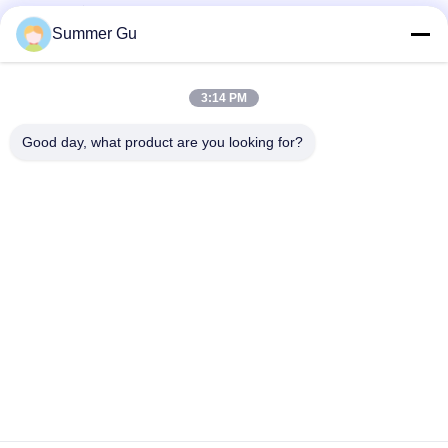
पूछताछ संदेश
*
Summer Gu
3:14 PM
Good day, what product are you looking for?
फ़ाइलें संलग्न करें
फ़ाइलें चुनें
आप 5 फ़ाइलों तक अपलोड कर सकते हैं और प्रत्येक फ़ाइल का आकार अधिकतम 10M है।
जमा करें
घर
उत्पादों
वीडियो
हमारे बारे में
कारखाने का दौरा