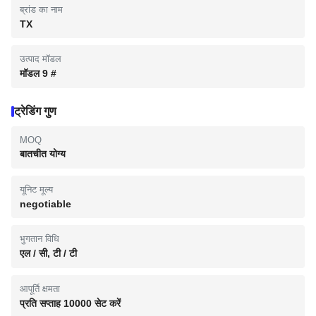
ब्रांड का नाम
TX
उत्पाद मॉडल
मॉडल 9 #
ट्रेडिंग गुण
MOQ
बातचीत योग्य
यूनिट मूल्य
negotiable
भुगतान विधि
एल / सी, टी / टी
आपूर्ति क्षमता
प्रति सप्ताह 10000 सेट करें