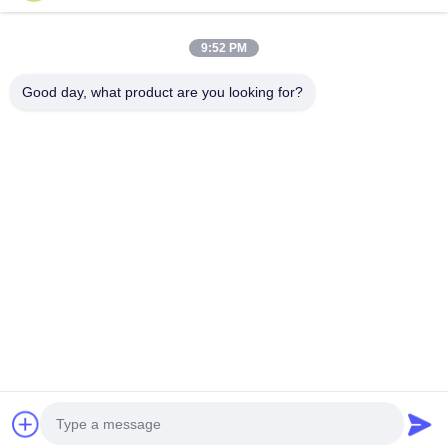
9:52 PM
Good day, what product are you looking for?
फ़ाइलें संलग्न करें
फ़ाइलें चुनें
आप 5 फ़ाइलों तक अपलोड कर सकते हैं और प्रत्येक फ़ाइल का आकार अधिकतम 10M है।
जमा करें
घर
उत्पादों
वीडियो
हमारे बारे में
कारखाने का दौरा
गुणवत्ता नियंत्रण
हमसे संपर्क करें
समाचार