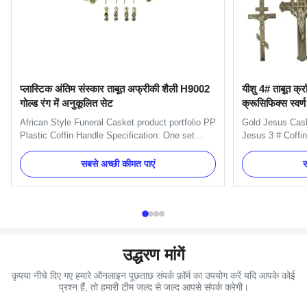
प्लास्टिक अंतिम संस्कार ताबूत अफ्रीकी शैली H9002
यीशु 4# ताबूत क्र
गोल्ड रंग में अनुकूलित सेट
क्रूसिफिक्स स्वर्ण
African Style Funeral Casket product portfolio PP
Gold Jesus Cas
Plastic Coffin Handle Specification: One set
Jesus 3 # Coffi
include 6pcs handles, 1pcs RIP, 1pcs flower,
Description: The
1pcs crucifix and 4pcs screws and 4pcs
It is used on co
सबसे अच्छी कीमत पाएं
स
brackets. Item Name TX-Model H9002 Set
TX-Jesus 4# , P
Material Plastic (PP) Color Gold, silver, copper,
Color Gold, silv
as your order Delivery Time 30 ...
request Size 37
उद्धरण मांगें
कृपया नीचे दिए गए हमारे ऑनलाइन पूछताछ संपर्क फ़ॉर्म का उपयोग करें यदि आपके कोई
प्रश्न हैं, तो हमारी टीम जल्द से जल्द आपसे संपर्क करेगी।