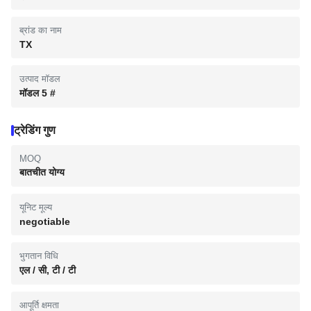
ब्रांड का नाम
TX
उत्पाद मॉडल
मॉडल 5 #
ट्रेडिंग गुण
MOQ
बातचीत योग्य
यूनिट मूल्य
negotiable
भुगतान विधि
एल / सी, टी / टी
आपूर्ति क्षमता