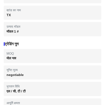
ब्रांड का नाम
TX
उत्पाद मॉडल
मॉडल 1 #
ट्रेडिंग गुण
MOQ
मोल भाव
यूनिट मूल्य
negotiable
भुगतान विधि
एल / सी, टी / टी
आपूर्ति क्षमता