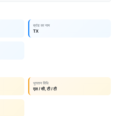
ब्रांड का नाम
TX
भुगतान विधि
एल / सी, टी / टी