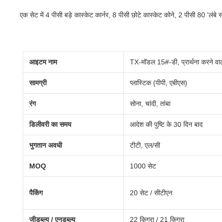
एक सेट में 4 पीसी बड़े कास्केट कार्नर, 8 पीसी छोटे कास्केट कोने, 2 पीसी 80 'लंब
आइटम नाम
TX-मॉडल 15#-डी, प्रार्थना करने वा
सामग्री
प्लास्टिक (पीपी, एबीएस)
रंग
सोना, चांदी, तांबा
डिलीवरी का समय
आदेश की पुष्टि के 30 दिन बाद
भुगतान अवधी
टीटी, एल/सी
MOQ
1000 सेट
पैकिंग
20 सेट / सीटीएन
जीडब्ल्यू / एनडब्ल्यू
22 किग्रा / 21 किग्रा