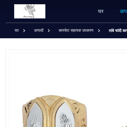
घर
उत्प
घर
उत्पादों
कास्केट सहायक उपकरण
तांबे चांदी 