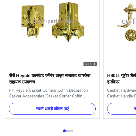
VIDEO
पीपी Reycle कास्केट कॉर्नर ताबूत सजावट कास्केट
H9011 यूरोप शैली 
सहायक उपकरण
हार्डवेयर
PP Reycle Casket Corners Coffin Decoration
Casket Hardware
Casket Accessories Casket Corner Coffin
Casket Handle P
Decoration American Model 15# Casket
H9011 Specifica
Accessories Coffin Decoration 14kg Casket
handles, bracke
सबसे अच्छी कीमत पाएं
स
Accessories Corner Applications: wooden or
can pack as Cli
metal casket handle and decoration Competitive
Model H9011 Mat
Advantage: Supply in set, competitive price and
Gold, silver, cop
...