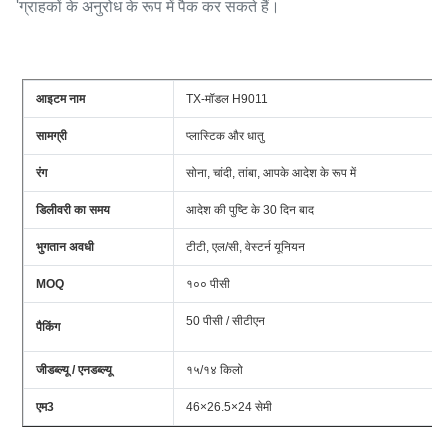
'ग्राहकों के अनुरोध के रूप में पैक कर सकते हैं।
आइटम नाम
TX-मॉडल H9011
सामग्री
प्लास्टिक और धातु
रंग
सोना, चांदी, तांबा, आपके आदेश के रूप में
डिलीवरी का समय
आदेश की पुष्टि के 30 दिन बाद
भुगतान अवधी
टीटी, एल/सी, वेस्टर्न यूनियन
MOQ
१०० पीसी
50 पीसी / सीटीएन
पैकिंग
जीडब्ल्यू / एनडब्ल्यू
१५/१४ किलो
एम3
46×26.5×24 सेमी