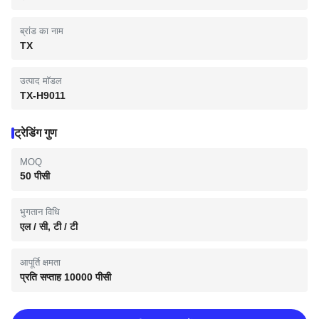
ब्रांड का नाम
TX
उत्पाद मॉडल
TX-H9011
ट्रेडिंग गुण
MOQ
50 पीसी
भुगतान विधि
एल / सी, टी / टी
आपूर्ति क्षमता
प्रति सप्ताह 10000 पीसी