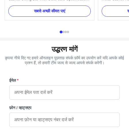
One set of Swing bar: 8pcs plastic plates,16pcs
Specification: H
handles ,8pcs end caps and 2 long bars and 2
brackets, gaske
सबसे अच्छी कीमत पाएं
स
short bars. Item Name TX-A Swing bar Material
Clients' reques
Plastic (PP) and Zinc Alloy Color Gold, silver,
Material Plastic
copper, as your order ...
copper, as your 
उद्धरण मांगें
कृपया नीचे दिए गए हमारे ऑनलाइन पूछताछ संपर्क फ़ॉर्म का उपयोग करें यदि आपके कोई
प्रश्न हैं, तो हमारी टीम जल्द से जल्द आपसे संपर्क करेगी।
ईमेल
*
फ़ोन / व्हाट्सएप