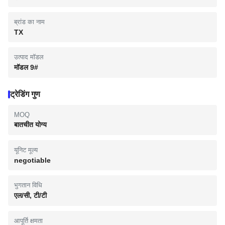
ब्रांड का नाम
TX
उत्पाद मॉडल
मॉडल 9#
ट्रेडिंग गुण
MOQ
बातचीत योग्य
यूनिट मूल्य
negotiable
भुगतान विधि
एल/सी, टी/टी
आपूर्ति क्षमता