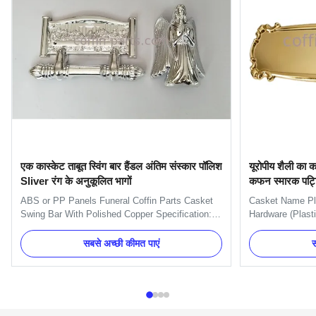
एक कास्केट ताबूत स्विंग बार हैंडल अंतिम संस्कार पॉलिश
यूरोपीय शैली का क
Sliver रंग के अनुकूलित भागों
कफन स्मारक पट्
ABS or PP Panels Funeral Coffin Parts Casket
Casket Name Pla
Swing Bar With Polished Copper Specification:
Hardware (Plast
One set of Swing bar: 8pcs plastic plates,16pcs
Name Plate 6# M
handles ,8pcs end caps and 2 long bars and 2
Gold, silver, co
सबसे अच्छी कीमत पाएं
स
short bars. Item Name A Plate+Angel Corner
30 days after t
Material Plastic (PP) and Zinc Alloy Color Gold,
TT, L/C MOQ 100
silver, copper, as your ...
Item Name: Name