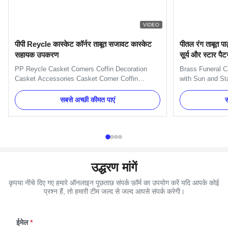
VIDEO
पीपी Reycle कास्केट कॉर्नर ताबूत सजावट कास्केट
पीतल रंग ताबूत पा
सहायक उपकरण
सूर्य और स्टार पैट
PP Reycle Casket Corners Coffin Decoration
Brass Funeral C
Casket Accessories Casket Corner Coffin
with Sun and Sta
Decoration American Model 15# Casket
One set include
Accessories Coffin Decoration 14kg Casket
small casket cor
सबसे अच्छी कीमत पाएं
स
Accessories Corner Applications: wooden or
(203cm) and 2pcs
metal casket handle and decoration Competitive
Item Name TX-Mo
Advantage: Supply in set, competitive price and
Plastic(PP,ABS)
...
उद्धरण मांगें
कृपया नीचे दिए गए हमारे ऑनलाइन पूछताछ संपर्क फ़ॉर्म का उपयोग करें यदि आपके कोई
प्रश्न हैं, तो हमारी टीम जल्द से जल्द आपसे संपर्क करेगी।
ईमेल
*