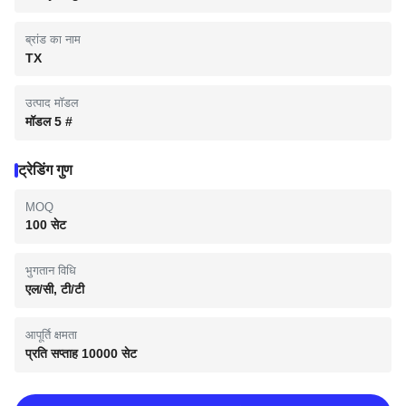
ब्रांड का नाम
TX
उत्पाद मॉडल
मॉडल 5 #
ट्रेडिंग गुण
MOQ
100 सेट
भुगतान विधि
एल/सी, टी/टी
आपूर्ति क्षमता
प्रति सप्ताह 10000 सेट