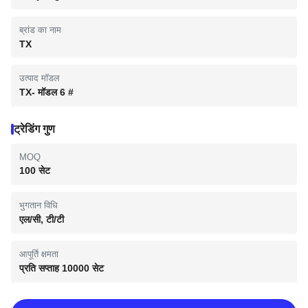
ब्रांड का नाम
TX
उत्पाद मॉडल
TX- मॉडल 6 #
ट्रेडिंग गुण
MOQ
100 सेट
भुगतान विधि
एल/सी, टी/टी
आपूर्ति क्षमता
प्रति सप्ताह 10000 सेट