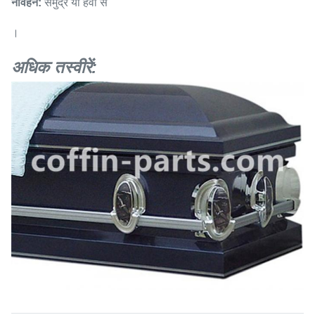
नौवहन:
समुद्र या हवा से
।
अधिक तस्वीरें: