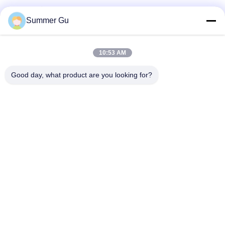
पूछताछ संदेश
*
Summer Gu
10:53 AM
Good day, what product are you looking for?
फ़ाइलें संलग्न करें
फ़ाइलें चुनें
आप 5 फ़ाइलों तक अपलोड कर सकते हैं और प्रत्येक फ़ाइल का आकार अधिकतम 10M है।
जमा करें
घर
उत्पादों
वीडियो
हमारे बारे में
कारखाने का दौरा