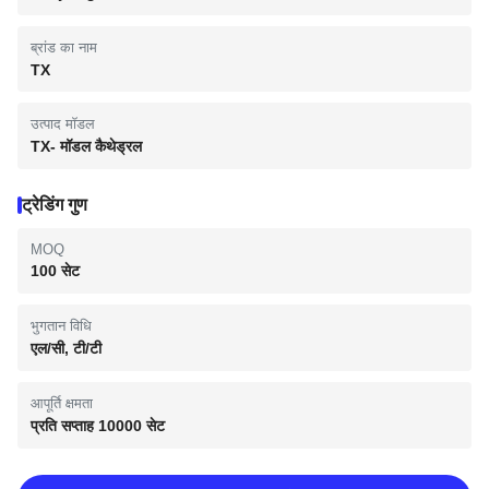
ब्रांड का नाम
TX
उत्पाद मॉडल
TX- मॉडल कैथेड्रल
ट्रेडिंग गुण
MOQ
100 सेट
भुगतान विधि
एल/सी, टी/टी
आपूर्ति क्षमता
प्रति सप्ताह 10000 सेट