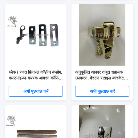
ब्लैक / रजत फ़िनरल कॉफ़ीन कंडोम,
अनुकूलित आकार ताबूत सहायक
कस्टमाइज्ड वयस्क आयरन कॉफिन
उपकरण, वेस्टन स्टाइल कास्केट
लॉक
हार्डवेयर
अभी पूछताछ करें
अभी पूछताछ करें