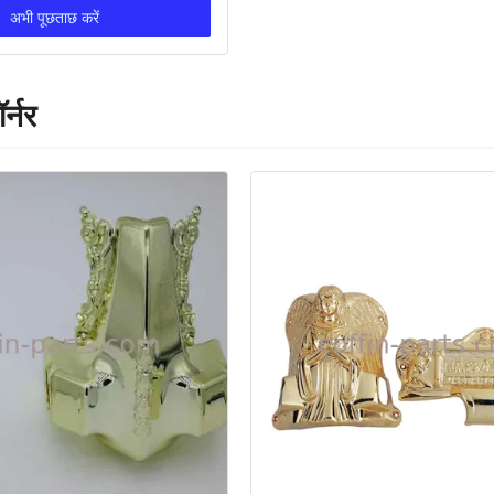
अभी पूछताछ करें
र्नर