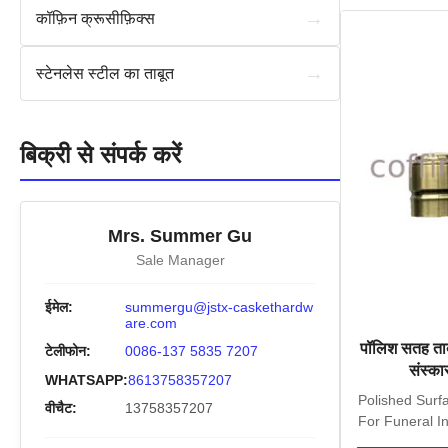
→
कॉफ़िन क्रूसीफ़िक्स
→
स्टेनलेस स्टील का ताबूत
बिक्री से संपर्क करें
Mrs. Summer Gu
Sale Manager
ईमेल:
summergu@jstx-caskethardw
are.com
पॉलिश सतह ताबू
टेलीफोन:
0086-137 5835 7207
संस्का
WHATSAPP:
8613758357207
Polished Surf
वीचैट:
13758357207
For Funeral In