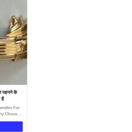
त पहनने के
 है
Handles For
hy Choose