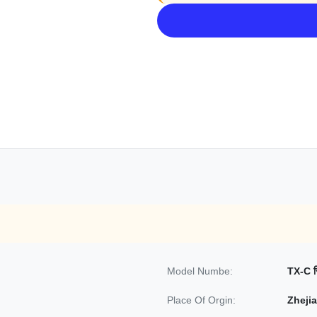
Model Numbe:
TX-C स
Place Of Orgin:
Zhejian