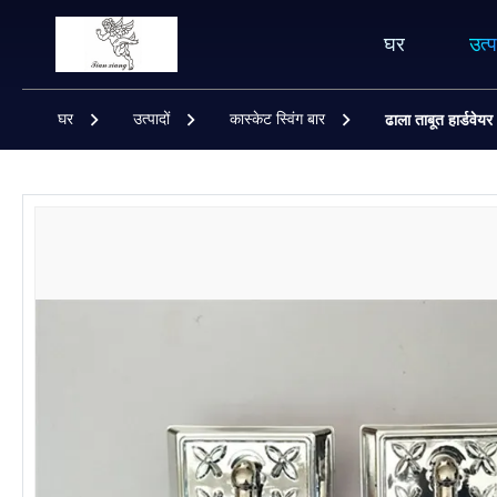
घर
उत्प
घर
उत्पादों
कास्केट स्विंग बार
ढाला ताबूत हार्डवेयर