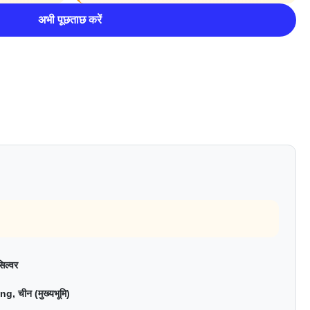
अभी पूछताछ करें
िल्वर
g, चीन (मुख्यभूमि)