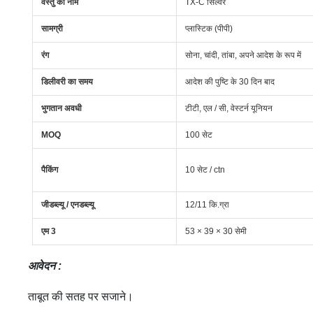
वस्तु का नाम
TX-C सिल्वर
सामग्री
प्लास्टिक (पीपी)
रंग
सोना, चांदी, तांबा, अपने आदेश के रूप में
डिलीवरी का समय
आदेश की पुष्टि के 30 दिन बाद
भुगतान अवधी
टीटी, एल / सी, वेस्टर्न यूनियन
MOQ
100 सेट
पैकिंग
10 सेट / ctn
जीडब्ल्यू / एनडब्ल्यू
12/11 कि.ग्रा
एम 3
53 × 39 × 30 सेमी
आवेदन
:
ताबूत की सतह पर सजाने।