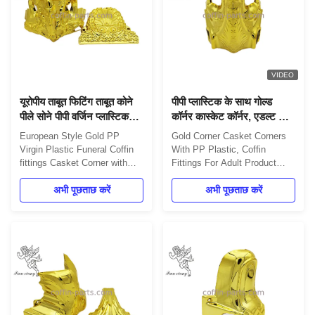
VIDEO
यूरोपीय ताबूत फिटिंग ताबूत कोने
पीपी प्लास्टिक के साथ गोल्ड
पीले सोने पीपी वर्जिन प्लास्टिक
कॉर्नर कास्केट कॉर्नर, एडल्ट के
18# स्टील ट्यूब के साथ
लिए कॉफिन फिटिंग
European Style Gold PP
Gold Corner Casket Corners
Virgin Plastic Funeral Coffin
With PP Plastic, Coffin
fittings Casket Corner with
Fittings For Adult Product
Steel tubes Product
Description Standard Style
Description: One set include
अभी पूछताछ करें
Copper Plastic Funeral
अभी पूछताछ करें
4pcs big casket carners, 8
Furniture Coffin Parts Casket
pcs small casket corners,
Corner With PP Plastic 4pcs
2pcs 80' long steel bars
big corners 8pcs small lugs
(203cm) and 2pcs 26' short
2pcs 203cm long steel bars
steel bars (66cm). Item Name
2pcs 66cm short steel bars
TX-Model 18#, the trophy
Item Name TX-Model 3#
Material ...
Material ...