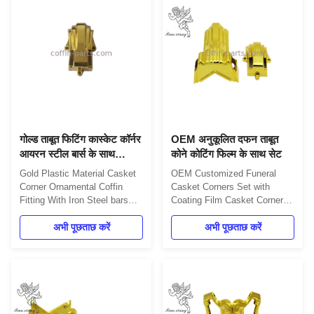
includes: 4pcs big casket
2pcs 203cm long steel bars
corners 8pcs small casket
2pcs 66cm short steel bars
corners 2pcs 203cm long
Item Details Item Name TX...
steel ...
गोल्ड ताबूत फिटिंग कास्केट कॉर्नर
OEM अनुकूलित दफन ताबूत
आयरन स्टील बार्स के साथ
कोने कोटिंग फिल्म के साथ सेट
सजावटी प्लास्टिक सामग्री
Gold Plastic Material Casket
OEM Customized Funeral
Corner Ornamental Coffin
Casket Corners Set with
Fitting With Iron Steel bars
Coating Film Casket Corners
Product Description: One set
is a perfect decoration for
include 4pcs big casket
अभी पूछताछ करें
coffins and caskets. It is a
अभी पूछताछ करें
carners, 8 pcs small casket
set of 4 pieces, easy to
corners, 2pcs 80' long steel
install, with a natural color. It
bars (203cm) and 2pcs 26'
makes a simple and elegant
short steel bars (66cm). 1.
look to the casket, adding a
4pcs big coffin corners 2.
touch of style and beauty. If
8pcs small coffin corners ...
you are looking for a ...