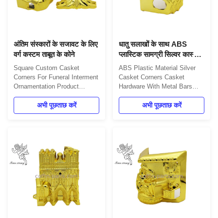
अंतिम संस्कारों के सजावट के लिए
धातु सलाखों के साथ ABS
वर्ग कस्टम ताबूत के कोने
प्लास्टिक सामग्री सिल्वर कास्केट
कोनों कास्केट हार्डवेयर
Square Custom Casket
ABS Plastic Material Silver
Corners For Funeral Interment
Casket Corners Casket
Ornamentation Product
Hardware With Metal Bars
Overview Durable and long-
Product Details One set
lasting coffin decoration
अभी पूछताछ करें
includes 4pcs big corners, 8
अभी पूछताछ करें
solutions offering a wide
pcs small lugs, 2pcs 203cm
selection of decorative square
long steel bars and 2pcs
or custom-shaped plastic
66cm short steel bars. Item
casket corners for funeral
Name: Model 4# Material:
interment. Manufactured by a
Plastic (PP, ABS) Color: Gold,
reputable large funeral
silver, copper Delivery Time:
manufacturer, ...
30 ...