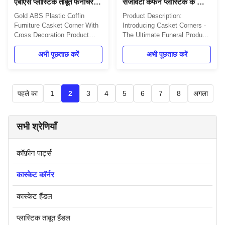
एबीएस प्लास्टिक ताबूत फर्नीचर
सजावटी कफन प्लास्टिक के कोने
ताबूत कोने
लंबे समय तक चलने वाले
Gold ABS Plastic Coffin
Product Description:
Furniture Casket Corner With
Introducing Casket Corners -
Cross Decoration Product
The Ultimate Funeral Product
Description Gold ABS Plastic
Casket Corners provide an
Coffin Furniture Casket Corner
अभी पूछताछ करें
easy and stylish way to
अभी पूछताछ करें
with Cross Decoration is
decorate your casket with a
mainly used for casket
beautiful, timeless look. Our
surface decoration and
product is perfect for any
assembly. Package Contents
funeral home, large or small.
पहले का
अगला
1
2
3
4
5
6
7
8
4pcs big plastic casket
Manufactured by a leading
corners 8pcs small plastic
large funeral manufacturer, ...
casket ...
सभी श्रेणियाँ
कॉफ़ीन पार्ट्स
कास्केट कॉर्नर
कास्केट हैंडल
प्लास्टिक ताबूत हैंडल