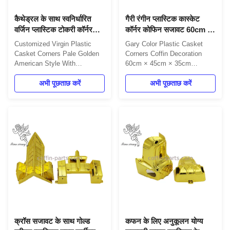
कैथेड्रल के साथ स्वनिर्धारित
गैरी रंगीन प्लास्टिक कास्केट
वर्जिन प्लास्टिक टोकरी कॉर्नर
कॉर्नर कोफिन सजावट 60cm x
पीला गोल्डन अमेरिकन स्टाइल
45cm x 35cm
Customized Virgin Plastic
Gary Color Plastic Casket
Casket Corners Pale Golden
Corners Coffin Decoration
American Style With
60cm × 45cm × 35cm
Cathedral Product Details
Product Details Gary Color
Pale Golden PP or ABS Virgin
अभी पूछताछ करें
PP or ABS Future Plastic
अभी पूछताछ करें
Plastic Funeral Coffin
Furniture Casket Corner with
decoration Casket Corner
Steel Bar One set includes:
With Cathedral design. One
4pcs big casket corners, 8pcs
set includes: 4pcs big casket
small casket corners, 2pcs
corners 8pcs small casket
80" long steel bars (203cm),
corners 2pcs 80" long steel
and 2pcs 26" short steel bars
bars (203cm) ...
...
क्रॉस सजावट के साथ गोल्ड
कफन के लिए अनुकूलन योग्य