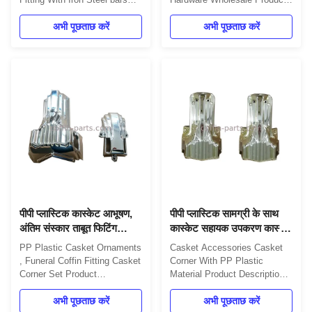
Product Description: One set
Description TX-Model 8#-
include 4pcs big casket
अभी पूछताछ करें
silver coffin decoration
अभी पूछताछ करें
carners, 8 pcs small casket
corners are premium hardware
corners, 2pcs 80' long steel
components designed for
bars (203cm) and 2pcs 26'
casket manufacturing. Key
short steel bars (66cm). 1.
Features Material: Plastic
4pcs big coffin corners 2.
(PP, ABS), PP New Color
8pcs small coffin corners ...
Options: Blue, Pink and
custom colors ...
पीपी प्लास्टिक कास्केट आभूषण,
पीपी प्लास्टिक सामग्री के साथ
अंतिम संस्कार ताबूत फिटिंग
कास्केट सहायक उपकरण कास्केट
कास्केट कॉर्नर सेट
कॉर्नर
PP Plastic Casket Ornaments
Casket Accessories Casket
, Funeral Coffin Fitting Casket
Corner With PP Plastic
Corner Set Product
Material Product Description:
Description: One set include
One set include 4pcs big
4pcs big corners, 8 pcs small
अभी पूछताछ करें
coffin corners, 8 pcs small
अभी पूछताछ करें