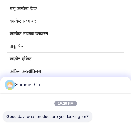
धातु कास्केट हैंडल
कास्केट स्विंग बार
कास्केट सहायक उपकरण
ताबूत पेंच
कॉफ़ीन ब्रैकेट
कॉफ़िन क्रूसीफ़िक्स
स्टेनलेस स्टील का ताबूत
Summer Gu
10:29 PM
Mrs. Summer Gu
Sale Manager
Good day, what product are you looking for?
ईमेल:
summergu@jstx-caskethardware.com