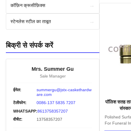
→
कॉफ़िन क्रूसीफ़िक्स
→
स्टेनलेस स्टील का ताबूत
बिक्री से संपर्क करें
Mrs. Summer Gu
Sale Manager
ईमेल:
summergu@jstx-caskethardw
are.com
पॉलिश सतह ताबू
टेलीफोन:
0086-137 5835 7207
संस्का
WHATSAPP:
8613758357207
Polished Surf
वीचैट:
13758357207
For Funeral In