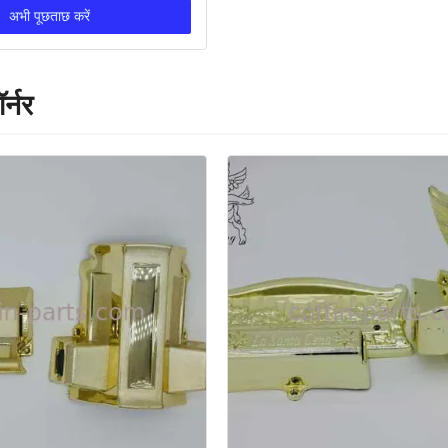
अभी पूछताछ करें
र्नर