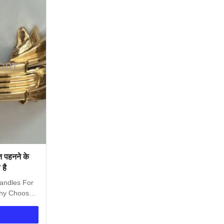
त पहनने के
 है
Handles For
hy Choose